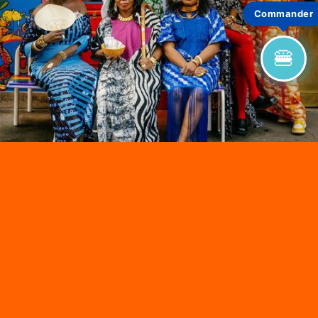
Commander
🍔
INSPIRÉ DES
GASTRONOMIES
AFRICAINES
Bomaye réinvente la street food africaine à Paris