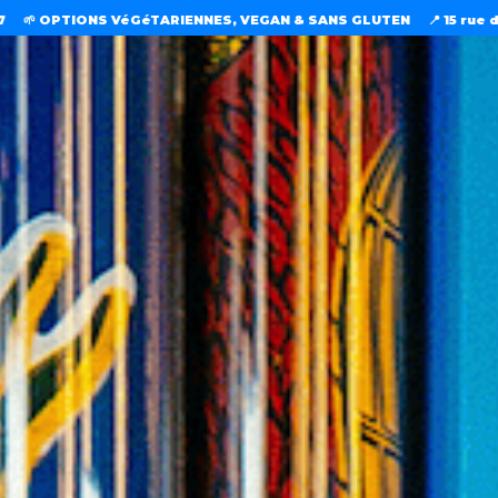
éTARIENNES, VEGAN & SANS GLUTEN
📍 15 rue de Charonnne 75011 